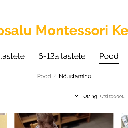
psalu
Montessori K
lastele
6-12a lastele
Pood
Pood
/
Nõustamine
Otsing: