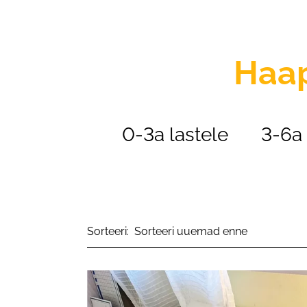
Haa
0-3a lastele
3-6a 
Sorteeri: