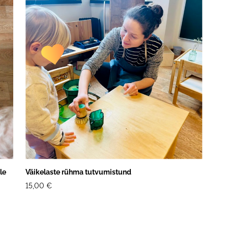
le
Väikelaste rühma tutvumistund
15,00 €