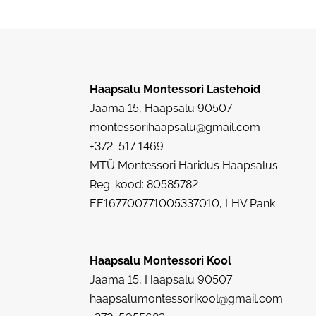
Haapsalu Montessori Lastehoid
Jaama 15, Haapsalu 90507
montessorihaapsalu@gmail.com
+372 517 1469
MTÜ Montessori Haridus Haapsalus
Reg. kood: 80585782
EE167700771005337010, LHV Pank
Haapsalu Montessori Kool
Jaama 15, Haapsalu 90507
haapsalumontessorikool@gmail.com