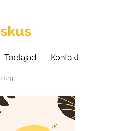
eskus
Toetajad
Kontakt
uturg