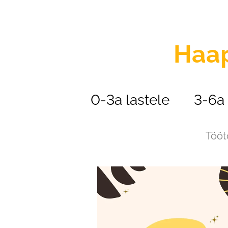
Haa
0-3a lastele
3-6a 
Tööt