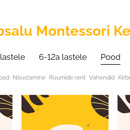
psalu
Montessori K
lastele
6-12a lastele
Pood
oad
Nõustamine
Ruumide rent
Vahendid
Kirb