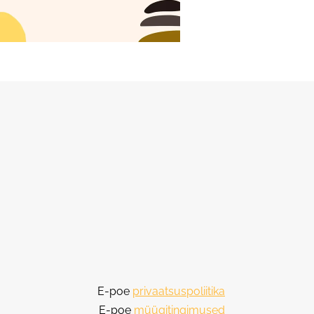
E-poe
privaatsuspoliitika
E-poe
müügitingimused