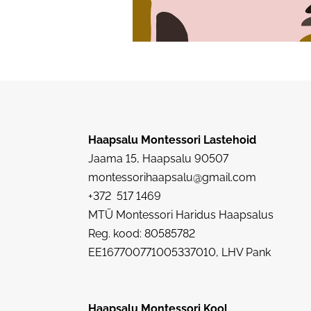
Haapsalu Montessori Lastehoid
Jaama 15, Haapsalu 90507
montessorihaapsalu@gmail.com
+372 517 1469
MTÜ Montessori Haridus Haapsalus
Reg. kood: 80585782
EE167700771005337010, LHV Pank
Haapsalu Montessori Kool